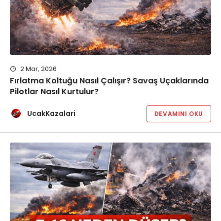
2 Mar, 2026
Fırlatma Koltuğu Nasıl Çalışır? Savaş Uçaklarında
Pilotlar Nasıl Kurtulur?
UcakKazalari
DEVAMINI OKU