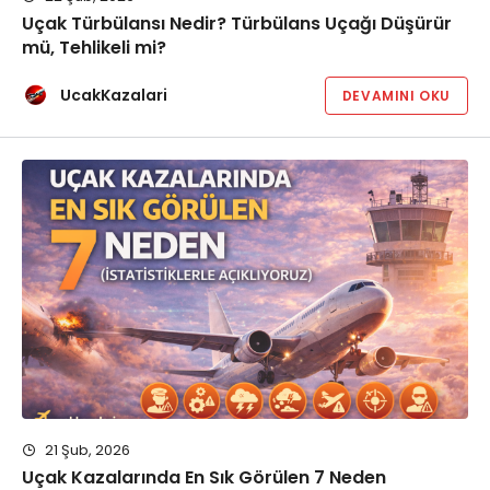
Uçak Türbülansı Nedir? Türbülans Uçağı Düşürür
mü, Tehlikeli mi?
UcakKazalari
DEVAMINI OKU
21 Şub, 2026
Uçak Kazalarında En Sık Görülen 7 Neden