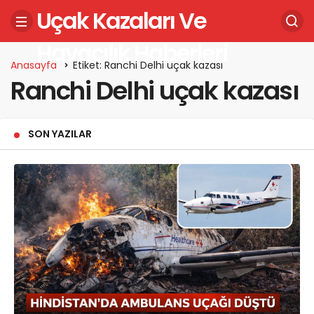
Uçak Kazaları Ve
Havacılık Haberleri
Anasayfa
Etiket: Ranchi Delhi uçak kazası
Ranchi Delhi uçak kazası
SON YAZILAR