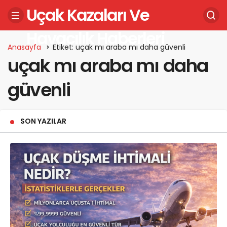
Uçak Kazaları Ve
Havacılık Haberleri
Anasayfa
Etiket: uçak mı araba mı daha güvenli
uçak mı araba mı daha
güvenli
SON YAZILAR