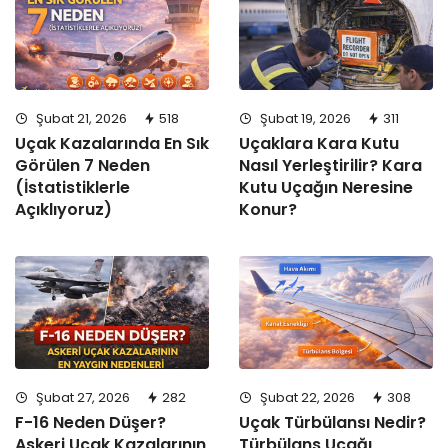
Şubat 21, 2026
518
Şubat 19, 2026
311
Uçak Kazalarında En Sık
Uçaklara Kara Kutu
Görülen 7 Neden
Nasıl Yerleştirilir? Kara
(İstatistiklerle
Kutu Uçağın Neresine
Açıklıyoruz)
Konur?
Şubat 27, 2026
282
Şubat 22, 2026
308
F-16 Neden Düşer?
Uçak Türbülansı Nedir?
Askeri Uçak Kazalarının
Türbülans Uçağı