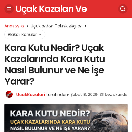
Uçak Kazaları Ve
Havacılık Haberleri
Anasayfa
Uçaklardan Teknik Bilgiler
Alakalı Konular
Kara Kutu Nedir? Uçak
Kazalarında Kara Kutu
Nasıl Bulunur ve Ne İşe
Yarar?
UcakKazalari
tarafından
Şubat 18, 2026
311 kez okundu