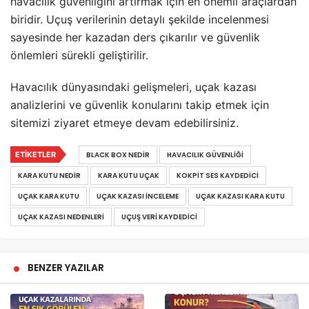
havacılık güvenliğini artırmak için en önemli araçlardan
biridir. Uçuş verilerinin detaylı şekilde incelenmesi
sayesinde her kazadan ders çıkarılır ve güvenlik
önlemleri sürekli geliştirilir.
Havacılık dünyasındaki gelişmeleri, uçak kazası
analizlerini ve güvenlik konularını takip etmek için
sitemizi ziyaret etmeye devam edebilirsiniz.
ETIKETLER
BLACK BOX NEDIR
HAVACILIK GÜVENLIĞI
KARA KUTU NEDIR
KARA KUTU UÇAK
KOKPIT SES KAYDEDICI
UÇAK KARA KUTU
UÇAK KAZASI INCELEME
UÇAK KAZASI KARA KUTU
UÇAK KAZASI NEDENLERI
UÇUŞ VERI KAYDEDICI
BENZER YAZILAR