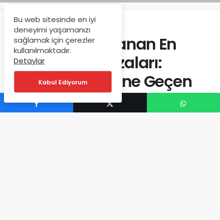
Bu web sitesinde en iyi
Anasayfa
Havacılık Haberleri
deneyimi yaşamanızı
Türkiye’de Yaşanan En
sağlamak için çerezler
kullanılmaktadır.
Büyük Uçak Kazaları:
Detaylar
Havacılık Tarihine Geçen
Kabul Ediyorum
Olaylar
UcakKazalari
tarafından
Şubat 17, 2026
361 kez okundu